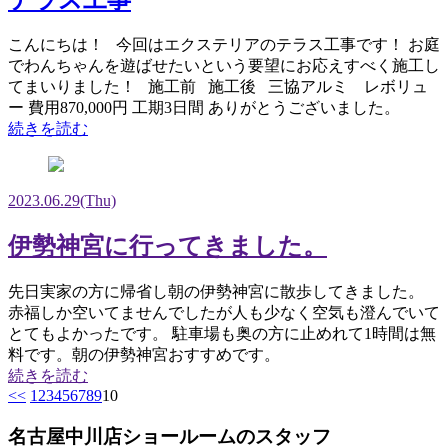
こんにちは！ 今回はエクステリアのテラス工事です！ お庭
でわんちゃんを遊ばせたいという要望にお応えすべく施工し
てまいりました！ 施工前 施工後 三協アルミ レボリュ
ー 費用870,000円 工期3日間 ありがとうございました。
続きを読む
2023.06.29
(Thu)
伊勢神宮に行ってきました。
先日実家の方に帰省し朝の伊勢神宮に散歩してきました。
赤福しか空いてませんでしたが人も少なく空気も澄んでいて
とてもよかったです。 駐車場も奥の方に止めれて1時間は無
料です。朝の伊勢神宮おすすめです。
続きを読む
<<
1
2
3
4
5
6
7
8
9
10
名古屋中川店ショールームのスタッフ