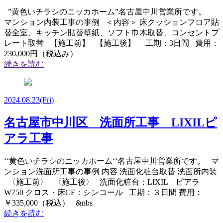
”黄色いチラシのニッカホーム”名古屋中川営業所です。
マンション内装工事の事例 ＜内容＞ 床クッションフロア貼
替全室、キッチン貼替壁紙、ソフト巾木取替、コンセントプ
レート取替 【施工前】 【施工後】 工期：3日間 費用：
230,000円（税込み）
続きを読む
2024.08.23
(Fri)
名古屋市中川区 洗面所工事 LIXILピ
アラ工事
‘‘黄色いチラシのニッカホーム‘‘名古屋中川営業所です。 マ
ンション洗面所工事の事例 内容 洗面化粧台取替 洗面所内装
〈施工前〉 〈施工後〉 洗面化粧台：LIXIL ピアラ
W750 クロス・床CF：シンコール 工期：３日間 費用：
￥335,000（税込） &nbs
続きを読む