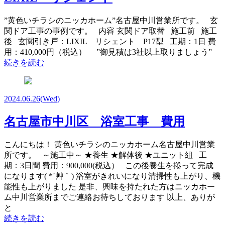
”黄色いチラシのニッカホーム”名古屋中川営業所です。 玄
関ドア工事の事例です。 内容 玄関ドア取替 施工前 施工
後 玄関引き戸：LIXIL リシェント P17型 工期：1日 費
用：410,000円（税込） ”御見積は3社以上取りましょう”
続きを読む
2024.06.26
(Wed)
名古屋市中川区 浴室工事 費用
こんにちは！ 黄色いチラシのニッカホーム名古屋中川営業
所です。 ～施工中～ ★養生 ★解体後 ★ユニット組 工
期：3日間 費用：900,000(税込） この後養生を捲って完成
になります( *´艸｀) 浴室がきれいになり清掃性も上がり、機
能性も上がりました 是非、興味を持たれた方はニッカホー
ム中川営業所までご連絡お待ちしております 以上、ありが
と
続きを読む