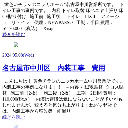
”黄色いチラシのニッカホーム”名古屋中川営業所です。 ト
イレ工事の事例です。 内容 トイレ取替 床ベニヤ上張り 床
CF貼り付け 施工前 施工後 トイレ LIXIL アメージ
ュ リトイレ 便座：NEWPASSO 工期：半日 費用：
￥170,000（税込） &rsqu
続きを読む
2024.05.08
(Wed)
名古屋市中川区 内装工事 費用
こんにちは！ 黄色チラシのニッカホーム中川営業所です。
内装工事の事例になります！ ～内容～ 絨毯貼替+クロス貼
替 施工前（2枚） 施工後（2枚） 工期：2日間 費用：
110,000(税込） 内装は普段は気にならないことが多いかも
しれませんが、変えると気分も上がりますね(^^♪ 弊社で
は、内装工事から増改築・雨漏り
続きを読む