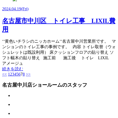
2024.04.19
(Fri)
名古屋市中川区 トイレ工事 LIXIL費
用
‘‘黄色いチラシのニッカホーム‘‘名古屋中川営業所です。 マ
ンションのトイレ工事の事例です。 内容 トイレ取替（ウォ
シュレットは既設利用） 床クッションフロアの貼り替え ソ
フト幅木の貼り替え 施工前 施工後 トイレ LIXIL
アメージュ
続きを読む
<<
1
2
3
4
5
6
7
8
>>
名古屋中川店ショールームのスタッフ