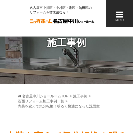
名古屋市中川区・中村区・港区・熱田区の
リフォーム＆増改築なら
MENU
施工事例
名古屋中川ショールームTOP
>
施工事例
>
洗面リフォーム施工事例一覧
>
内装を変えて気分転換！明るく快適になった洗面室