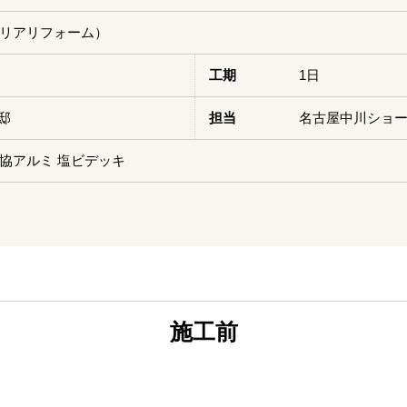
リアリフォーム）
工期
1日
邸
担当
名古屋中川ショ
協アルミ 塩ビデッキ
施工前