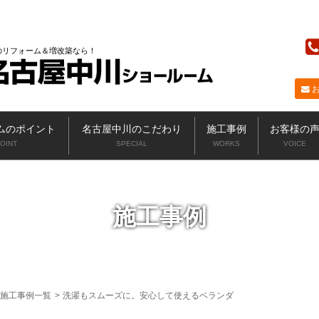
ニッカホーム
のリフォーム＆増改築なら
ムのポイント
名古屋中川のこだわり
施工事例
お客様の
OINT
SPECIAL
WORKS
VOICE
施工事例
施工事例一覧
>
洗濯もスムーズに。安心して使えるベランダ