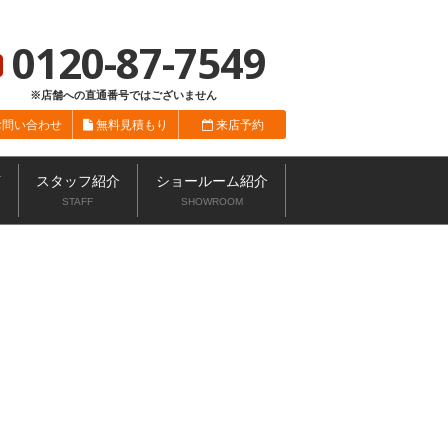
総合サイト
ニッカホーム会社概要
ショールーム一覧
0120-87-7549
※店舗への直通番号ではございません
お問い合わせ
無料見積もり
来店予約
声
スタッフ紹介
ショールーム紹介
STAFF
SHOWROOM